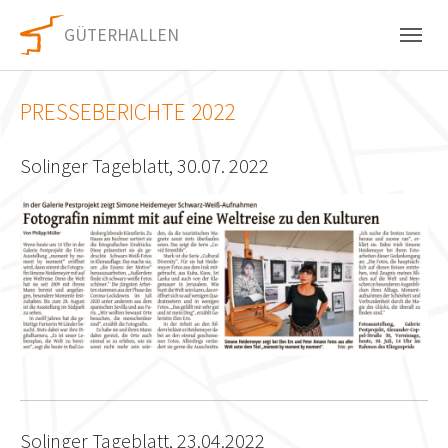
Skip to main content
Skip to page footer
GÜTERHALLEN
PRESSEBERICHTE 2022
Solinger Tageblatt, 30.07. 2022
Show larger version
Solinger Tageblatt, 23.04.2022