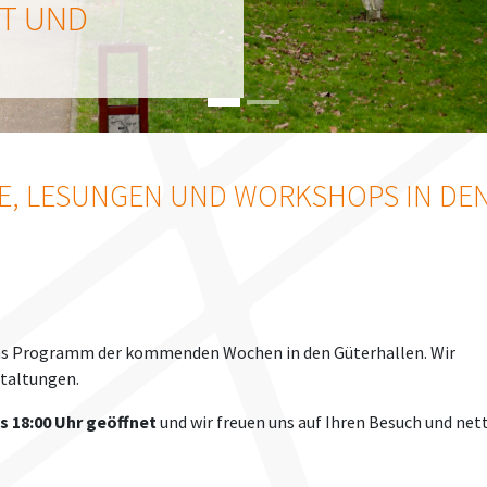
ÄT UND
ÄT UND
E, LESUNGEN UND WORKSHOPS IN DEN
das Programm der kommenden Wochen in den Güterhallen. Wir
staltungen.
s 18:00 Uhr geöffnet
und wir freuen uns auf Ihren Besuch und net