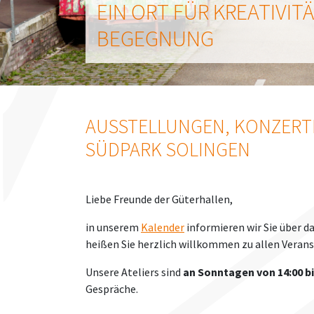
EIN ORT FÜR KREATIVIT
EIN ORT FÜR KREATIVIT
BEGEGNUNG
BEGEGNUNG
EIN ORT FÜR KREATIVITÄT UND BEGEGNUNG
EIN ORT FÜR KREATIVITÄT UND BEGEGNUNG
AUSSTELLUNGEN, KONZERT
SÜDPARK SOLINGEN
Liebe Freunde der Güterhallen,
in unserem
Kalender
informieren wir Sie über 
heißen Sie herzlich willkommen zu allen Veran
Unsere Ateliers sind
an Sonntagen von 14:00 bi
Gespräche.